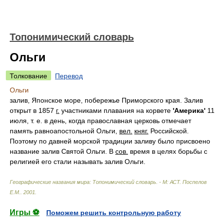
Топонимический словарь
Ольги
Толкование
Перевод
Ольги
залив, Японское море, побережье Приморского края. Залив
открыт в 1857
г.
участниками плавания на корвете
'Америка'
11
июля, т. е. в день, когда православная церковь отмечает
память равноапостольной Ольги,
вел.
княг.
Российской.
Поэтому по давней морской традиции заливу было присвоено
название залив Святой Ольги. В
сов.
время в целях борьбы с
религией его стали называть залив Ольги.
Географические названия мира: Топонимический словарь. - М: АСТ
.
Поспелов
Е.М.
.
2001
.
Игры ⚽
Поможем решить контрольную работу