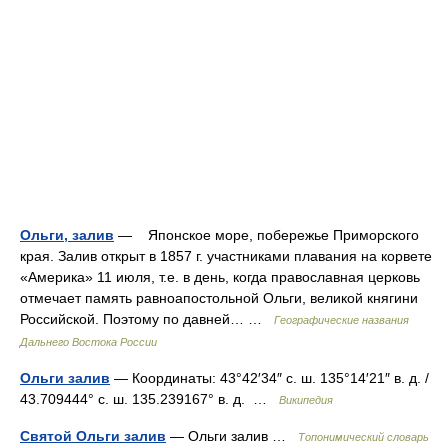
Ольги, залив
— Японское море, побережье Приморского
края. Залив открыт в 1857 г. участниками плавания на корвете
«Америка» 11 июля, т.е. в день, когда православная церковь
отмечает память равноапостольной Ольги, великой княгини
Российской. Поэтому по давней… …
Географические названия
Дальнего Востока России
Ольги залив
— Координаты: 43°42′34″ с. ш. 135°14′21″ в. д. /
43.709444° с. ш. 135.239167° в. д. …
Википедия
Святой Ольги залив
— Ольги залив …
Топонимический словарь