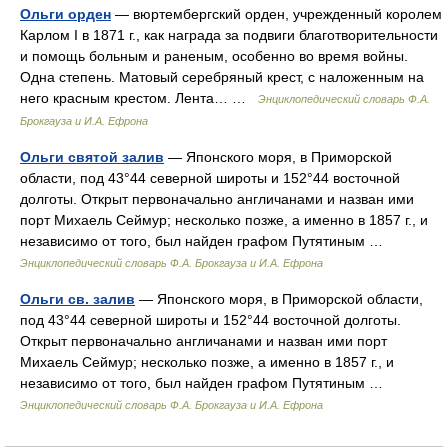
Ольги орден
— вюртембергский орден, учрежденный королем
Карлом I в 1871 г., как награда за подвиги благотворительности
и помощь больным и раненым, особенно во время войны.
Одна степень. Матовый серебряный крест, с наложенным на
него красным крестом. Лента… …
Энциклопедический словарь Ф.А.
Брокгауза и И.А. Ефрона
Ольги святой залив
— Японского моря, в Приморской
области, под 43°44 северной широты и 152°44 восточной
долготы. Открыт первоначально англичанами и назван ими
порт Михаель Сеймур; несколько позже, а именно в 1857 г., и
независимо от того, был найден графом Путятиным …
Энциклопедический словарь Ф.А. Брокгауза и И.А. Ефрона
Ольги св. залив
— Японского моря, в Приморской области,
под 43°44 северной широты и 152°44 восточной долготы.
Открыт первоначально англичанами и назван ими порт
Михаель Сеймур; несколько позже, а именно в 1857 г., и
независимо от того, был найден графом Путятиным …
Энциклопедический словарь Ф.А. Брокгауза и И.А. Ефрона