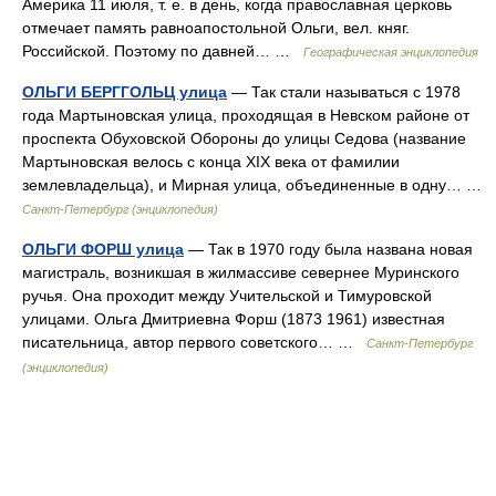
Америка 11 июля, т. е. в день, когда православная церковь
отмечает память равноапостольной Ольги, вел. княг.
Российской. Поэтому по давней… …
Географическая энциклопедия
ОЛЬГИ БЕРГГОЛЬЦ улица
— Так стали называться с 1978
года Мартыновская улица, проходящая в Невском районе от
проспекта Обуховской Обороны до улицы Седова (название
Мартыновская велось с конца XIX века от фамилии
землевладельца), и Мирная улица, объединенные в одну… …
Санкт-Петербург (энциклопедия)
ОЛЬГИ ФОРШ улица
— Так в 1970 году была названа новая
магистраль, возникшая в жилмассиве севернее Муринского
ручья. Она проходит между Учительской и Тимуровской
улицами. Ольга Дмитриевна Форш (1873 1961) известная
писательница, автор первого советского… …
Санкт-Петербург
(энциклопедия)